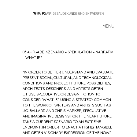
MENU
Skip to content
03 AUFGABE SZENARIO – SPEKULATION – NARRATIV
– WHAT IF?
“IN ORDER TO BETTER UNDERSTAND AND EVALUATE
PRESENT SOCIAL, CULTURAL, AND TECHNOLOGICAL
CONDITIONS AND PROJECT FUTURE POSSIBILITIES,
ARCHITECTS, DESIGNERS, AND ARTISTS OFTEN
UTILISE SPECULATIVE OR DESIGN FICTION TO
CONSIDER “WHAT IF.” USING A STRATEGY COMMON
TO THE WORK OF WRITERS AND ARTISTS SUCH AS
J.G. BALLARD AND CHRIS MARKER, SPECULATIVE
AND IMAGINATIVE DESIGNS FOR THE NEAR FUTURE
TAKE A CURRENT SCENARIO TO AN EXTREME
ENDPOINT, IN ORDER TO ENACT A HIGHLY TANGIBLE
AND OFTEN VISIONARY EXPRESSION OF THE NOW.”