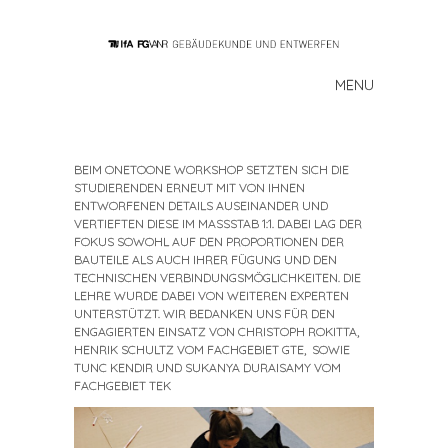
MENU
Skip to content
BEIM ONETOONE WORKSHOP SETZTEN SICH DIE
STUDIERENDEN ERNEUT MIT VON IHNEN
ENTWORFENEN DETAILS AUSEINANDER UND
VERTIEFTEN DIESE IM MASSSTAB 1:1. DABEI LAG DER F
OKUS SOWOHL AUF DEN PROPORTIONEN DER B
AUTEILE ALS AUCH IHRER FÜGUNG UND DEN T
ECHNISCHEN VERBINDUNGSMÖGLICHKEITEN. DIE L
EHRE WURDE DABEI VON WEITEREN EXPERTEN U
NTERSTÜTZT. WIR BEDANKEN UNS FÜR DEN E
NGAGIERTEN EINSATZ VON CHRISTOPH ROKITTA, H
ENRIK SCHULTZ VOM FACHGEBIET GTE, SOWIE T
UNC KENDIR UND SUKANYA DURAISAMY VOM F
ACHGEBIET TEK